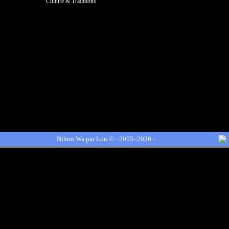
Culture & Traditions
Nihon Wa par
Lou
© - 2005~2026 -