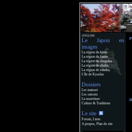
›ENGLISH
P
Le Japon en
images
La région du kinki
La région du kanto
La région de chugoku
La région de chubu
La région de tohoku
L'île de Kyushu
Dossiers
Les matsuri
Les saisons
La nourriture
D
Culture & Traditions
Le site
,
Forum
Liens
,
A propos
Plan du site