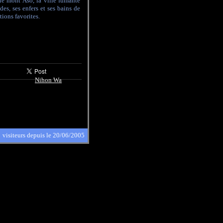
 le mont Aso, la ville fumante
es, ses enfers et ses bains de
ions favorites.
Nihon Wa
visiteurs depuis le 20/06/2005