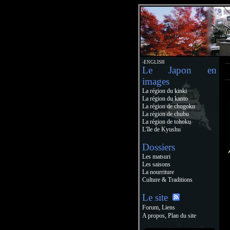
›ENGLISH
Le Japon en
images
La région du kinki
La région du kanto
La région de chugoku
La région de chubu
La région de tohoku
L'île de Kyushu
Dossiers
Les matsuri
Les saisons
La nourriture
Culture & Traditions
Le site
,
Forum
Liens
,
A propos
Plan du site