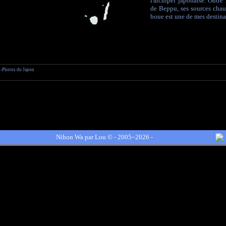
l'archipel japonaise. Outre
de Beppu, ses sources chaud
boue est une de mes destinat
›Photos du Japon
Nihon Wa par
Lou
© - 2005~2026 -