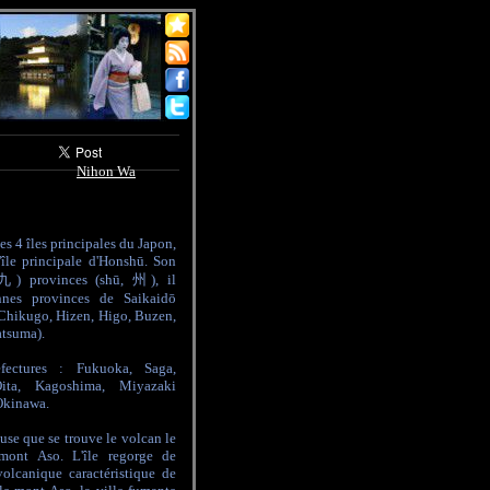
Nihon Wa
des 4 îles principales du Japon,
'île principale d'Honshū. Son
 九) provinces (shū, 州), il
nnes provinces de Saikaidō
, Chikugo, Hizen, Higo, Buzen,
atsuma).
ectures : Fukuoka, Saga,
ita, Kagoshima, Miyazaki
'Okinawa.
euse que se trouve le volcan le
mont Aso. L'île regorge de
volcanique caractéristique de