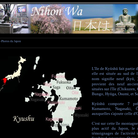
›Photos du Japon
L'île de Kyūshū fait partie 
elle est située au sud de l
nom signifie neuf (kyū,
provient des neuf ancie
situées sur l'île (Chikuzen
Bungo, Hyūga, Osumi, et S
Kyūshū comporte 7 préf
Kumamoto, Nagasaki, Ō
auxquelles s'ajoute celle d
C'est sur cette île montagn
plus actif du Japon, le 
témoignages de l'activité 